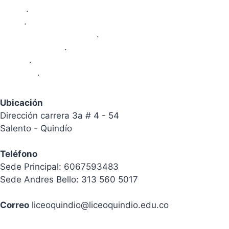
Sedes
.
Areas
.
Proyectos Pedagógicos
.
Area Financiera
.
Galeria
.
Contacto
.
Ubicación
Dirección carrera 3a # 4 - 54
Salento - Quindío
Teléfono
Sede Principal: 6067593483
Sede Andres Bello: 313 560 5017
Correo
liceoquindio@liceoquindio.edu.co