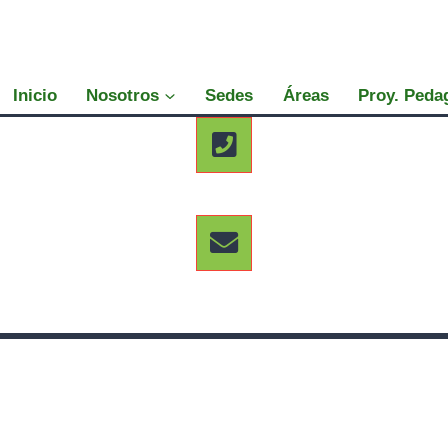
Inicio
Nosotros
Sedes
Áreas
Proy. Peda
Teléfono sede PAL: 3164123483
nrm@liceoquindio.edu.co