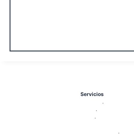
Servicios
Nosotros
.
Sedes
.
Areas
.
Proyectos Pedagógic
Area Financiera
.