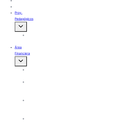
Sedes
Áreas
Proy.
Pedagógicos
Alternar
menú
hijo
PRAE-
PEGER
Área
Financiera
Alternar
menú
hijo
Ejecución
Presupuestal
Informes
Financieros
2023
Informes
De
Gestión
Rendición
De
Cuentas
2023