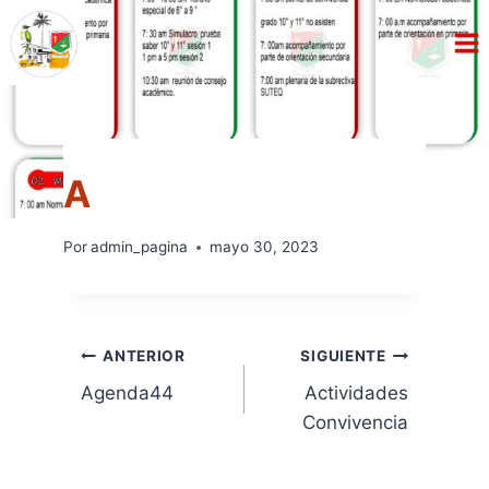
Saltar
al
contenido
AGENDA
Por
admin_pagina
mayo 30, 2023
Navegación
ANTERIOR
SIGUIENTE
Agenda44
Actividades
de
Convivencia
entradas