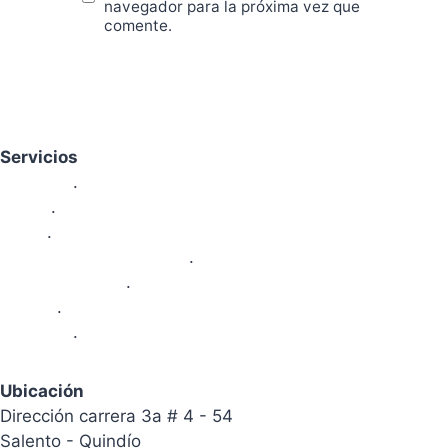
navegador para la próxima vez que
comente.
Servicios
Nosotros
.
Sedes
.
Areas
.
Proyectos Pedagógicos
.
Area Financiera
.
Galeria
.
Contacto
.
Ubicación
Dirección carrera 3a # 4 - 54
Salento - Quindío