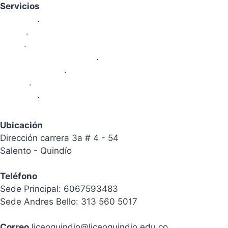
Servicios
Nosotros
.
Sedes
.
Areas
.
Proyectos Pedagógicos
.
Area Financiera
.
Galeria
.
Contacto
.
Ubicación
Dirección carrera 3a # 4 - 54
Salento - Quindío
Teléfono
Sede Principal: 6067593483
Sede Andres Bello: 313 560 5017
Correo
liceoquindio@liceoquindio.edu.co