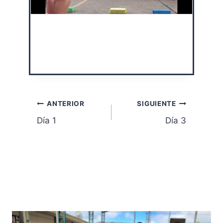
Navegación
ANTERIOR
SIGUIENTE
Día 1
Día 3
de
entradas
Publicaciones Similares