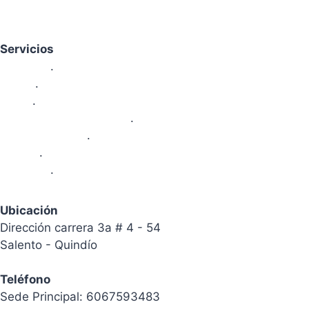
Servicios
Nosotros
.
Sedes
.
Areas
.
Proyectos Pedagógicos
.
Area Financiera
.
Galeria
.
Contacto
.
Ubicación
Dirección carrera 3a # 4 - 54
Salento - Quindío
Teléfono
Sede Principal: 6067593483