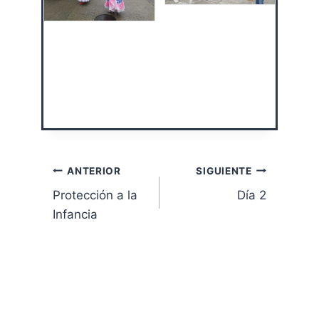
Navegación
ANTERIOR
SIGUIENTE
Protección a la
Día 2
de
Infancia
entradas
Publicaciones Similares