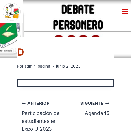
Saltar
al
contenido
ACTIVIDADES
Por
admin_pagina
junio 2, 2023
Navegación
ANTERIOR
SIGUIENTE
Participación de
Agenda45
de
estudiantes en
entradas
Expo U 2023