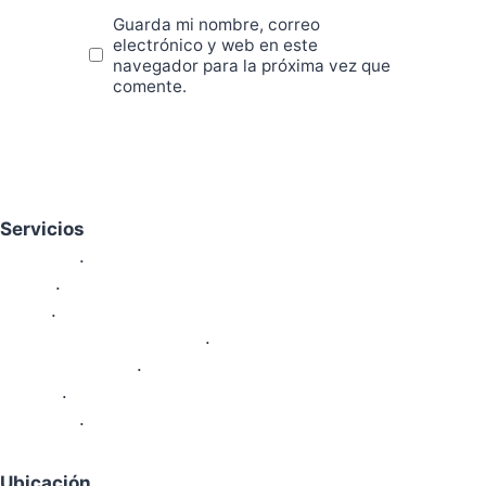
Guarda mi nombre, correo
electrónico y web en este
navegador para la próxima vez que
comente.
Servicios
Nosotros
.
Sedes
.
Areas
.
Proyectos Pedagógicos
.
Area Financiera
.
Galeria
.
Contacto
.
Ubicación