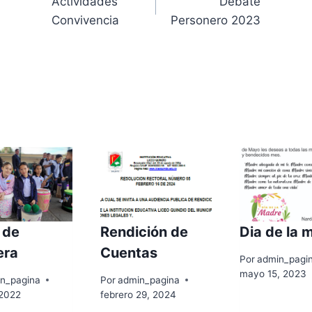
Actividades
Debate
de
Convivencia
Personero 2023
entradas
licaciones Similares
 de
Rendición de
Dia de la 
era
Cuentas
Por
admin_pagi
mayo 15, 2023
n_pagina
Por
admin_pagina
 2022
febrero 29, 2024