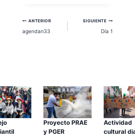
Navegación
ANTERIOR
SIGUIENTE
agendan33
Día 1
de
entradas
licaciones Similares
ejo
Proyecto PRAE
Actividad
iantil
y PGER
cultural di