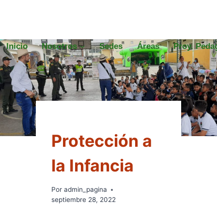
Inicio
Nosotros
Sedes
Áreas
Proy. Peda
ACTIVIDADES
Protección a
la Infancia
Por
admin_pagina
septiembre 28, 2022