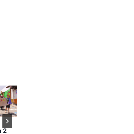
Actividad
Por
admin_pagina
a 2
cultural dia 1
septiembre 14, 2023